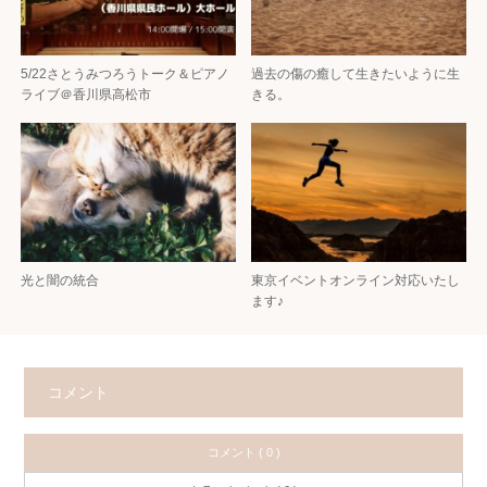
5/22さとうみつろうトーク＆ピアノ
過去の傷の癒して生きたいように生
ライブ＠香川県高松市
きる。
光と闇の統合
東京イベントオンライン対応いたし
ます♪
コメント
コメント ( 0 )