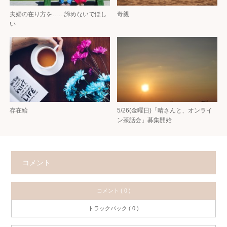
夫婦の在り方を……諦めないでほし
毒親
い
存在給
5/26(金曜日)「晴さんと、オンライ
ン茶話会」募集開始
コメント
コメント ( 0 )
トラックバック ( 0 )