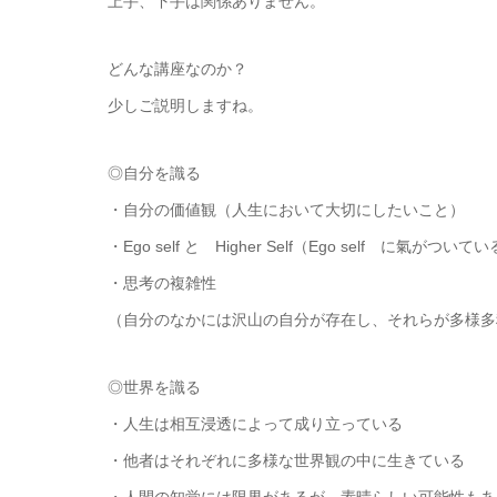
上手、下手は関係ありません。
どんな講座なのか？
少しご説明しますね。
◎自分を識る
・自分の価値観（人生において大切にしたいこと）
・Ego self と Higher Self（Ego self に氣が
・思考の複雑性
（自分のなかには沢山の自分が存在し、それらが多様多
◎世界を識る
・人生は相互浸透によって成り立っている
・他者はそれぞれに多様な世界観の中に生きている