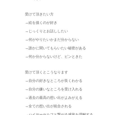
受けて頂きたい方
→絵を描くのが好き
→じっくりとお話ししたい
→何がやりたいかまだ分からない
→誰かに聞いてもらいたい秘密がある
→何か分からないけど、ピンときた
受けて頂くとこうなります
→自分の好きなところが良くわかる
→自分の嫌いなところを受け入れる
→過去の最高の想い出がよみがえる
→全ての想い出が統合される
→ハイヤーセルフと繋がる感覚を理解する