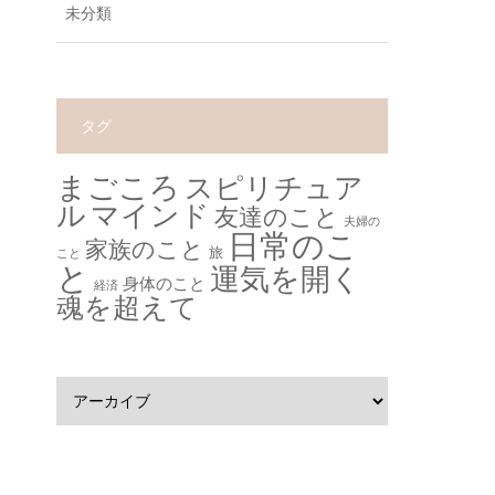
未分類
タグ
まごころ
スピリチュア
ル
マインド
友達のこと
夫婦の
日常のこ
家族のこと
旅
こと
と
運気を開く
身体のこと
経済
魂を超えて