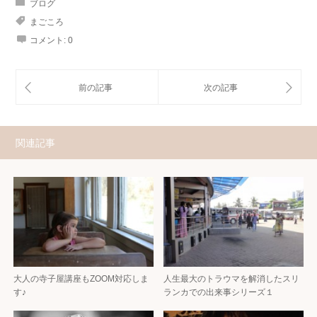
ブログ
まごころ
コメント:
0
関連記事
大人の寺子屋講座もZOOM対応しま
人生最大のトラウマを解消したスリ
す♪
ランカでの出来事シリーズ１