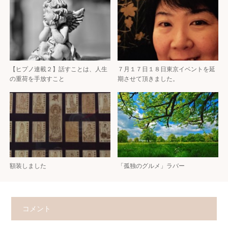
【ヒプノ連載２】話すことは、人生
７月１７日１８日東京イベントを延
の重荷を手放すこと
期させて頂きました。
額装しました
「孤独のグルメ」ラバー
コメント