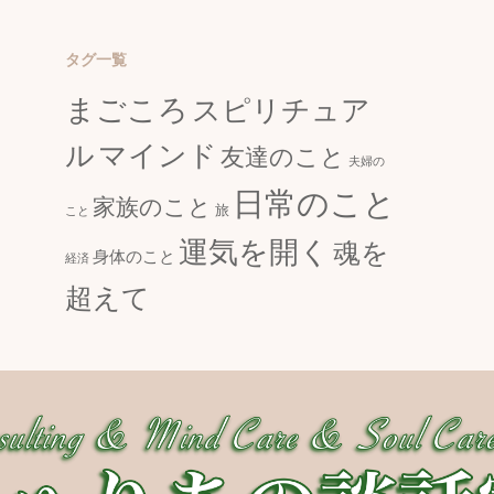
タグ一覧
まごころ
スピリチュア
ル
マインド
友達のこと
夫婦の
日常のこと
家族のこと
旅
こと
運気を開く
魂を
身体のこと
経済
超えて