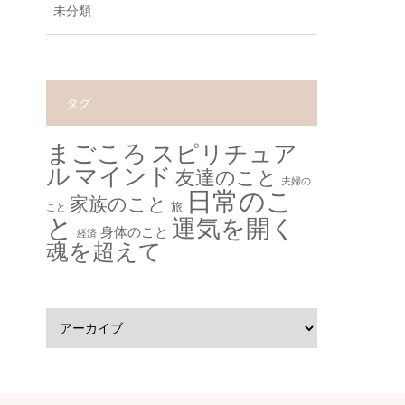
未分類
タグ
まごころ
スピリチュア
ル
マインド
友達のこと
夫婦の
日常のこ
家族のこと
旅
こと
と
運気を開く
身体のこと
経済
魂を超えて